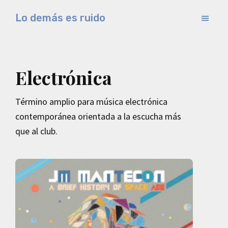
Saltar
Lo demás es ruido
al
Música
contenido
electrónica
principal
y
Electrónica
experimental
Término amplio para música electrónica
contemporánea orientada a la escucha más
que al club.