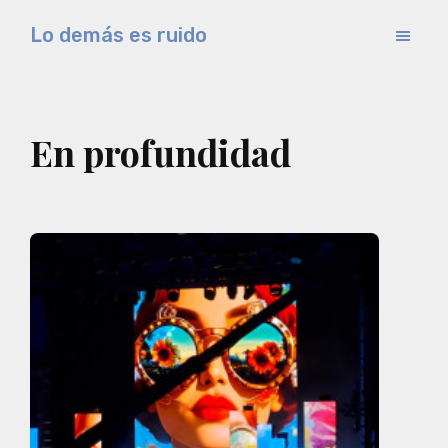
Saltar
Lo demás es ruido
al
Música
contenido
electrónica
principal
y
En profundidad
experimental