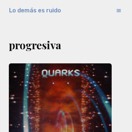
Saltar
Lo demás es ruido
al
Música
contenido
electrónica
principal
y
progresiva
experimental