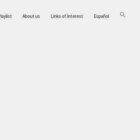
laylist
About us
Links of interest
Español