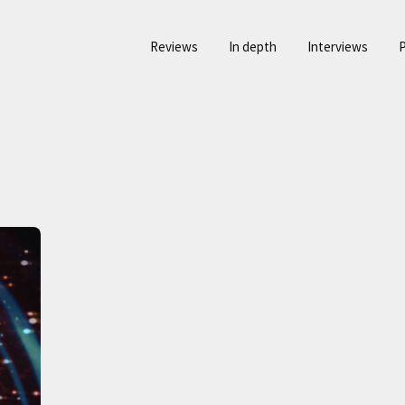
Reviews
In depth
Interviews
P