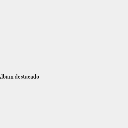
Barra
Álbum destacado
lateral
principal