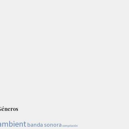
Géneros
ambient
banda sonora
compilación