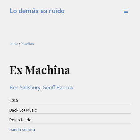
Saltar
Saltar
Lo demás es ruido
al
a
Música
contenido
la
electrónica
principal
barra
y
lateral
Inicio
/
Reseñas
experimental
principal
Ex Machina
Ben Salisbury
, 
Geoff Barrow
2015
Back Lot Music
Reino Unido
banda sonora