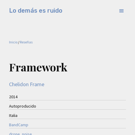
Saltar
Saltar
Lo demás es ruido
al
a
Música
contenido
la
electrónica
principal
barra
y
lateral
Inicio
/
Reseñas
experimental
principal
Framework
Chelidon Frame
2014
Autoproducido
Italia
BandCamp
drone
, 
noise