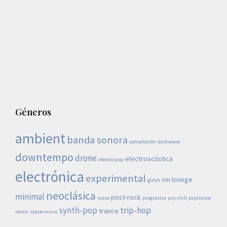
Géneros
ambient
banda sonora
compilación
darkwave
downtempo
drone
electroacústica
electro-pop
electrónica
experimental
lounge
glitch
IDM
neoclásica
minimal
post-rock
noise
progresiva
psy-chill
psytrance
synth-pop
trip-hop
trance
remix
space-music