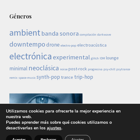
Géneros
ambient
banda sonora
compilación
darkwave
downtempo
drone
electroacústica
electro-pop
electrónica
experimental
lounge
glitch
IDM
neoclásica
minimal
post-rock
noise
progresiva
psy-chill
psytrance
synth-pop
trip-hop
trance
remix
space-music
Utilizamos cookies para ofrecerte la mejor experiencia en
nuestra web.
Puedes aprender más sobre qué cookies utilizamos o
desactivarlas en los
ajustes
.
Lo demás es ruido © 2026 |
Política de privacidad
Aceptar
Rechazar
Ajustes