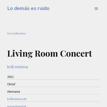
Saltar
Saltar
Lo demás es ruido
al
a
Música
contenido
la
electrónica
principal
barra
y
lateral
Inicio
/
Reseñas
experimental
principal
Living Room Concert
krill.minima
2011
Oktaf
Alemania
krillminima.de
experimental