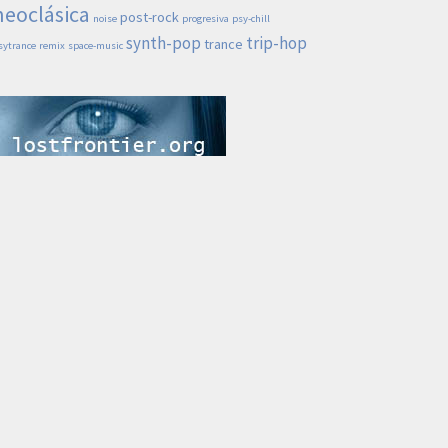
neoclásica
post-rock
noise
progresiva
psy-chill
synth-pop
trip-hop
trance
sytrance
remix
space-music