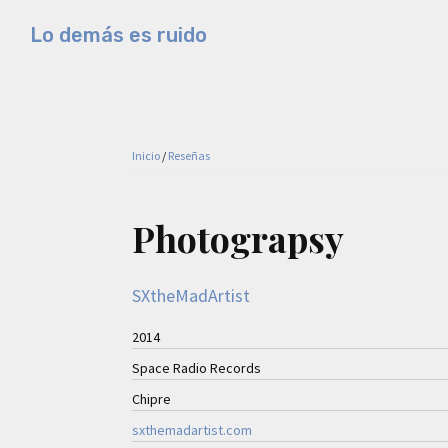
Saltar
Saltar
Saltar
Lo demás es ruido
a
al
a
Música
la
contenido
la
electrónica
navegación
principal
barra
y
principal
lateral
experimental
principal
Inicio
/
Reseñas
Photograpsy
SXtheMadArtist
2014
Space Radio Records
Chipre
sxthemadartist.com