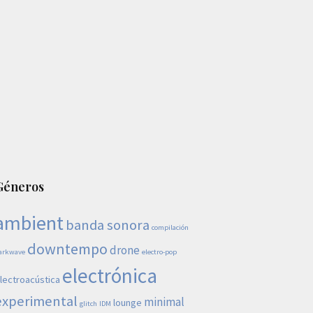
Géneros
ambient
banda sonora
compilación
downtempo
drone
arkwave
electro-pop
electrónica
lectroacústica
experimental
minimal
lounge
glitch
IDM