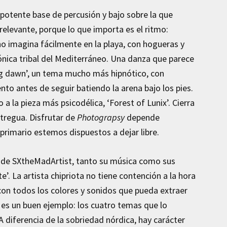
a potente base de percusión y bajo sobre la que
relevante, porque lo que importa es el ritmo:
uno imagina fácilmente en la playa, con hogueras y
ónica tribal del Mediterráneo. Una danza que parece
ng dawn’, un tema mucho más hipnótico, con
to antes de seguir batiendo la arena bajo los pies.
a la pieza más psicodélica, ‘Forest of Lunix’. Cierra
 tregua. Disfrutar de
Photograpsy
depende
primario estemos dispuestos a dejar libre.
jo de SXtheMadArtist, tanto su música como sus
’. La artista chipriota no tiene contención a la hora
, con todos los colores y sonidos que pueda extraer
P es un buen ejemplo: los cuatro temas que lo
 A diferencia de la sobriedad nórdica, hay carácter