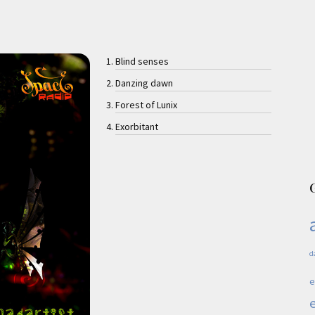
Blind senses
Danzing dawn
Forest of Lunix
Exorbitant
d
e