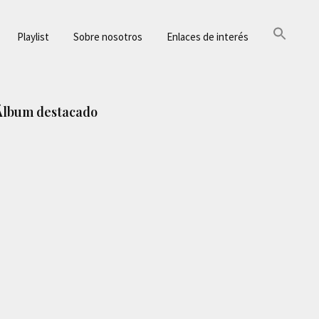
Playlist
Sobre nosotros
Enlaces de interés
Barra
Álbum destacado
lateral
principal