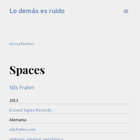
Saltar
Saltar
Lo demás es ruido
al
a
Música
contenido
la
electrónica
principal
barra
y
lateral
Inicio
/
Reseñas
experimental
principal
Spaces
Nils Frahm
2013
Erased Tapes Records
Alemania
nilsfrahm.com
ambient
, 
minimal
, 
neoclásica