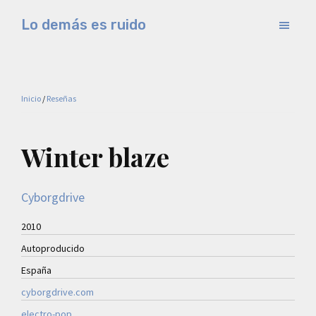
Saltar
Saltar
Lo demás es ruido
al
a
Música
contenido
la
electrónica
principal
barra
y
lateral
Inicio
/
Reseñas
experimental
principal
Winter blaze
Cyborgdrive
2010
Autoproducido
España
cyborgdrive.com
electro-pop