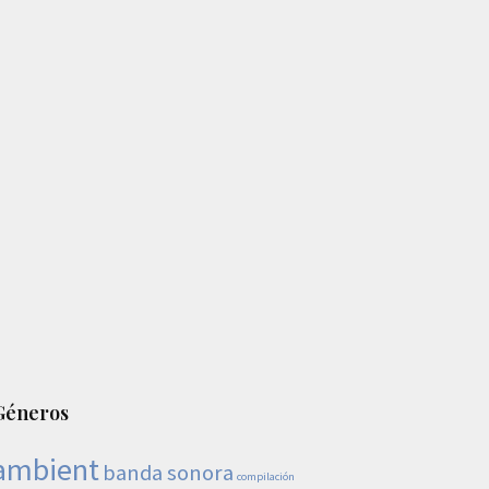
Géneros
ambient
banda sonora
compilación