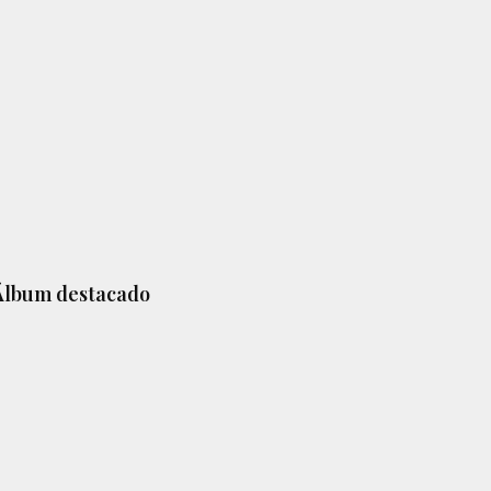
Barra
Álbum destacado
lateral
principal