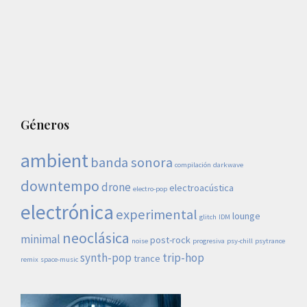
Géneros
ambient
banda sonora
compilación
darkwave
downtempo
drone
electroacústica
electro-pop
electrónica
experimental
lounge
glitch
IDM
neoclásica
minimal
post-rock
noise
progresiva
psy-chill
psytrance
synth-pop
trip-hop
trance
remix
space-music