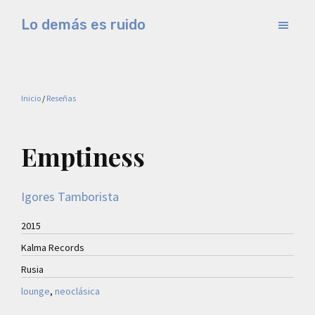
Saltar
Saltar
Lo demás es ruido
al
a
Música
contenido
la
electrónica
principal
barra
y
lateral
Inicio
/
Reseñas
experimental
principal
Emptiness
Igores Tamborista
2015
Kalma Records
Rusia
lounge
, 
neoclásica