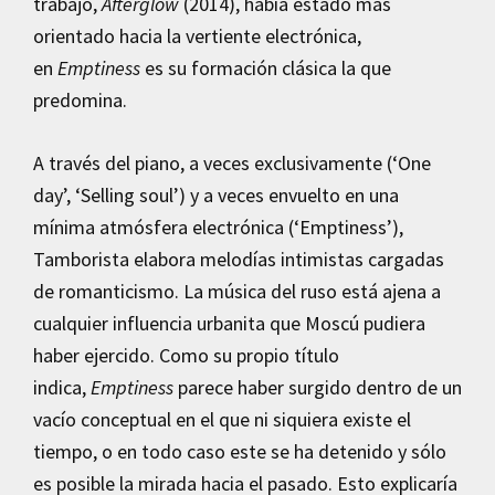
trabajo,
Afterglow
(2014), había estado más
orientado hacia la vertiente electrónica,
en
Emptiness
es su formación clásica la que
predomina.
A través del piano, a veces exclusivamente (‘One
day’, ‘Selling soul’) y a veces envuelto en una
mínima atmósfera electrónica (‘Emptiness’),
Tamborista elabora melodías intimistas cargadas
de romanticismo. La música del ruso está ajena a
cualquier influencia urbanita que Moscú pudiera
haber ejercido. Como su propio título
indica,
Emptiness
parece haber surgido dentro de un
vacío conceptual en el que ni siquiera existe el
tiempo, o en todo caso este se ha detenido y sólo
es posible la mirada hacia el pasado. Esto explicaría